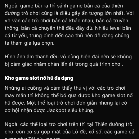
Ngoài game bài ra thì sảnh game bắn cá của thiên
đường trò chơi cũng là điều gây ấn tượng lớn nhất. Với
vô vàn các trò chơi bắn cá khác nhau, bắn cá truyền
thống, bắn cá chuyển thể đều đầy đủ. Nhiều level bắn
cá từ yếu, trung bình đến cao thủ nên dễ dàng chúng
ta tham gia lựa chọn.
Hình ảnh âm thanh đều vô cùng hiện đại nên sẽ không
bị cảm giác nhàm chán lấn át trong quá trình chơi.
Kho game slot nổ hũ đa dạng
Những ai cuồng và cảm thấy thú vị với các trò chơi
may mắn thì không thể bỏ qua được kho game slot nổ
hũ được. Một thể loại trò chơi đơn giản nhưng lại có
cơ hội nhận được Jackpot siêu khủng.
Ngoài các thể loại trò chơi trên thì tại Thiên đường trò
chơi còn có sự góp mặt của Lô đề, xổ số, các game cá