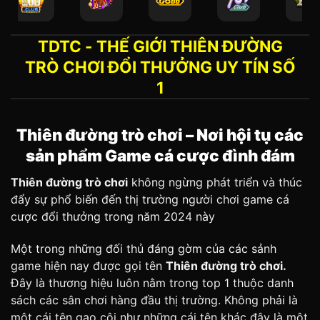
TDTC - THẾ GIỚI THIÊN ĐƯỜNG
TRÒ CHƠI ĐỔI THƯỞNG UY TÍN SỐ
1
Thiên đường trò chơi – Nơi hội tụ các
sản phẩm Game cá cược đình đám
Thiên đường trò chơi
không ngừng phát triển và thúc
đẩy sự phổ biến đến thị trường người chơi game cá
cược đổi thưởng trong năm 2024 này
Một trong những đối thủ đáng gờm của các sảnh
game hiện nay được gọi tên
Thiên đường trò chơi.
Đây là thương hiệu luôn nằm trong top 1 thuộc danh
sách các sân chơi hàng đầu thị trường. Không phải là
một cái tên gạo côi như những cái tên khác đây là một