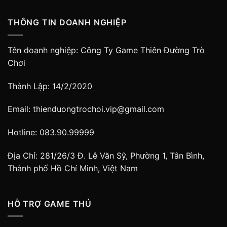
THÔNG TIN DOANH NGHIỆP
Tên doanh nghiệp: Công Ty Game Thiên Đường Trò
Chơi
Thành Lập: 14/2/2020
Email:
thienduongtrochoi.vip@gmail.com
Hotline: 083.90.99999
Địa Chỉ: 281/26/3 Đ. Lê Văn Sỹ, Phường 1, Tân Bình,
Thành phố Hồ Chí Minh, Việt Nam
HỖ TRỢ GAME THỦ