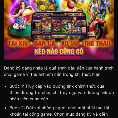
Đăng ký đăng nhập là quá trình đầu tiên của hành trình
chơi game vì thế anh em cẩn trọng khi thực hiện:
Bước 1: Truy cập vào đường link chính thức của
thiên đường trò chơi, chỉ truy cập vào đường link do
nhân viên cung cấp
Bước 2: Đối với những người chơi mới phải tạo tài
khoản tại cổng game. Chọn mục đăng ký và điền