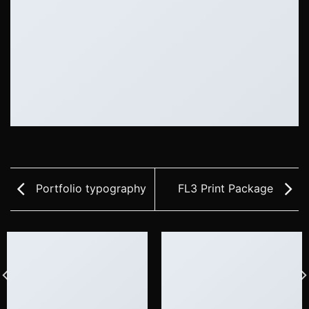
Portfolio typography
FL3 Print Package